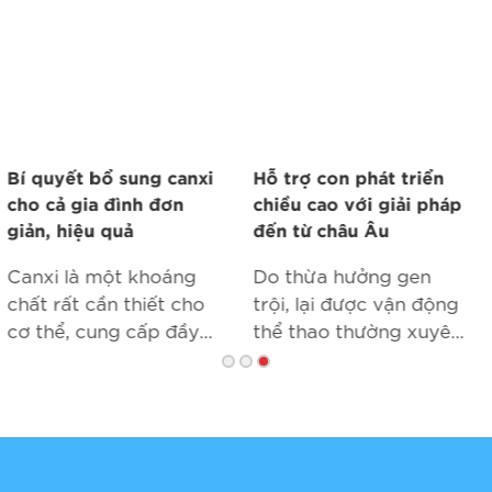
Hỗ trợ con phát triển
Đừng để hối tiếc vì bỏ
chiều cao với giải pháp
lỡ cơ hội giúp con bứt
đến từ châu Âu
phá chiều cao
Do thừa hưởng gen
Nhiều trường hợp ba
trội, lại được vận động
mẹ đưa con ở tuổi dậy
thể thao thường xuyên
thì đến khám ở Viện đã
ngoài trời và nhất là
phải bật khóc khi biết
chế độ dinh dưỡng đa
con gần như không
dạng, giàu canxi đã
còn cơ hội tăng trưởng
giúp cho người Châu
chiều cao. Nguyên
Âu luôn có chiều cao
nhân bởi bố