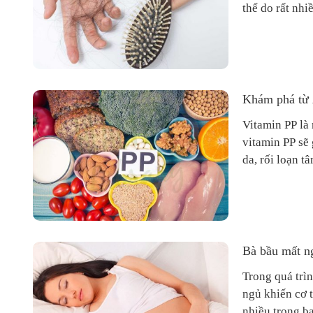
thể do rất nh
Khám phá từ 
Vitamin PP là 
vitamin PP sẽ 
da, rối loạn t
Bà bầu mất n
Trong quá trì
ngủ khiến cơ t
nhiều trong ba