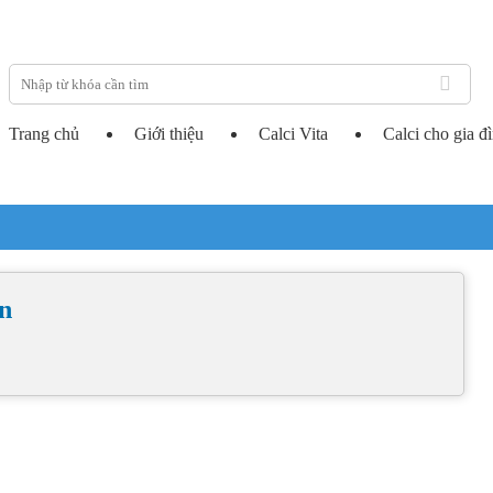
Trang chủ
Giới thiệu
Calci Vita
Calci cho gia đ
n