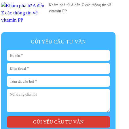
Khám phá từ A đến Z các thông tin về
vitamin PP
GỬI YÊU CẦU TƯ VẤN
GỬI YÊU CẦU TƯ VẤN