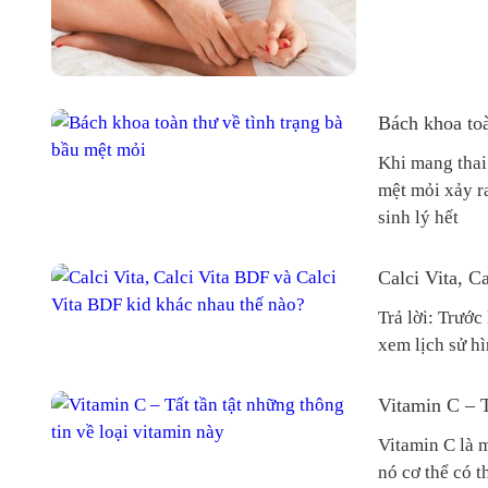
Bách khoa toà
Khi mang thai 
mệt mỏi xảy r
sinh lý hết
Calci Vita, C
Trả lời: Trước
xem lịch sử hì
Vitamin C – T
Vitamin C là m
nó cơ thể có t