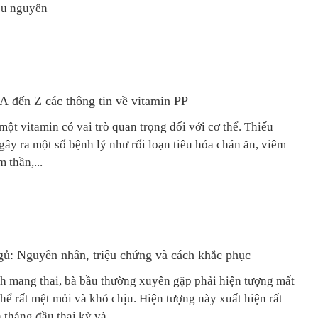
iều nguyên
A đến Z các thông tin về vitamin PP
một vitamin có vai trò quan trọng đối với cơ thể. Thiếu
gây ra một số bệnh lý như rối loạn tiêu hóa chán ăn, viêm
âm thần,...
gủ: Nguyên nhân, triệu chứng và cách khắc phục
nh mang thai, bà bầu thường xuyên gặp phải hiện tượng mất
hể rất mệt mỏi và khó chịu. Hiện tượng này xuất hiện rất
 tháng đầu thai kỳ và