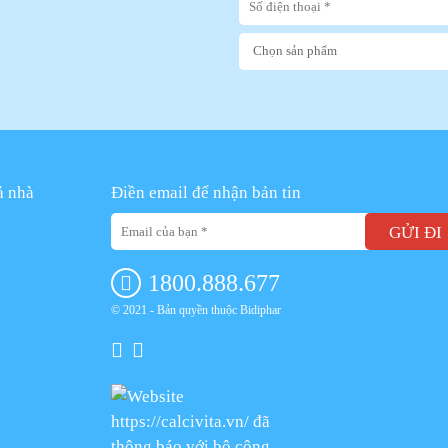
ả nhà
Điền email để nhận bản tin
GỬI ĐI
1800.888.677
© 2021 - Bản quyền thuộc Bidiphar