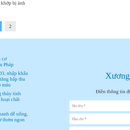
 khớp bị ảnh
2
u cơ
u Pháp
D3, nhập khẩu
Xương 
tăng hấp thu
o máu
Điền thông tin đ
 thủy tinh
 hoạt chất
thanh dễ uống,
ơ thơm ngon