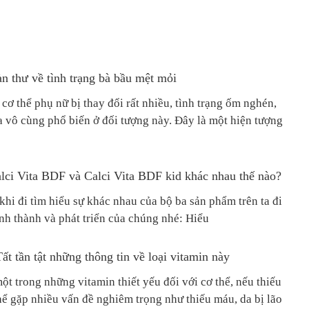
n thư về tình trạng bà bầu mệt mỏi
cơ thể phụ nữ bị thay đổi rất nhiều, tình trạng ốm nghén,
a vô cùng phổ biến ở đối tượng này. Đây là một hiện tượng
alci Vita BDF và Calci Vita BDF kid khác nhau thế nào?
 khi đi tìm hiểu sự khác nhau của bộ ba sản phẩm trên ta đi
nh thành và phát triển của chúng nhé: Hiểu
ất tần tật những thông tin về loại vitamin này
ột trong những vitamin thiết yếu đối với cơ thể, nếu thiếu
hể gặp nhiều vấn đề nghiêm trọng như thiếu máu, da bị lão