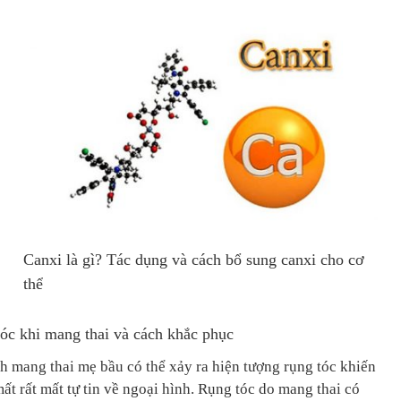
Canxi là gì? Tác dụng và cách bổ sung canxi cho cơ
thể
Canxi là một khoáng chất quan trọng, là thành phần cấu
tóc khi mang thai và cách khắc phục
tạo nên xương, răng, tóc và móng. Do đó nếu thiếu
canxi sẽ gây tình trạng loãng xương, đau nhức răng, tóc
nh mang thai mẹ bầu có thể xảy ra hiện tượng rụng tóc khiến
gãy rụng và móng dễ
t rất mất tự tin về ngoại hình. Rụng tóc do mang thai có