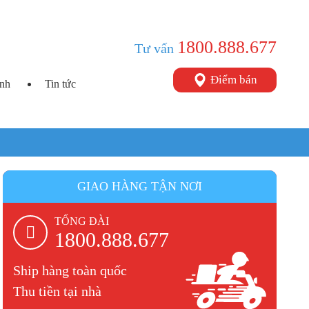
1800.888.677
Tư vấn
Điểm bán
ình
Tin tức
GIAO HÀNG TẬN NƠI
TỔNG ĐÀI
1800.888.677
Ship hàng toàn quốc
Thu tiền tại nhà