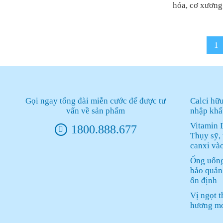
hóa, cơ xương
1
Gọi ngay tổng đài miễn cước để được tư
Calci hữ
vấn về sản phẩm
nhập khẩ
Vitamin 
1800.888.677
Thụy sỹ, 
canxi và
Ống uống
bảo quản
ổn định
Vị ngọt 
hương m