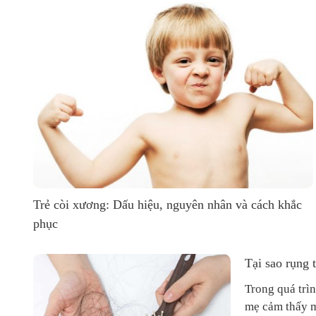
Trẻ còi xương: Dấu hiệu, nguyên nhân và cách khắc
phục
Trẻ còi xương là hiện tượng thường gặp ở trẻ sơ sinh và
Tại sao rụng 
các bé dưới ba tuổi. Nguyên nhân của hiện tượng này
chủ yếu là do bé không được cung cấp đầy đủ vitamin
Trong quá trì
D và
mẹ cảm thấy mấ