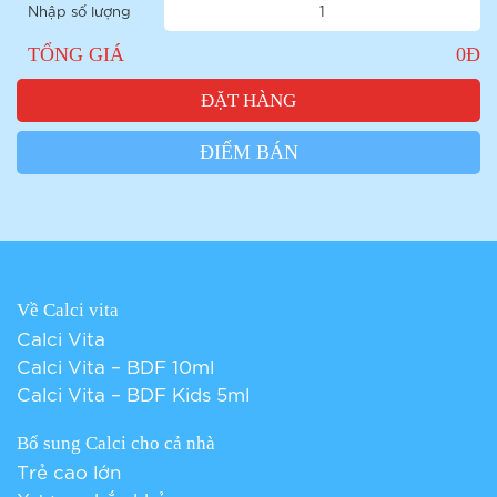
Nhập số lượng
TỔNG GIÁ
0
Đ
ĐẶT HÀNG
ĐIỂM BÁN
Về Calci vita
Calci Vita
Calci Vita – BDF 10ml
Calci Vita – BDF Kids 5ml
Bổ sung Calci cho cả nhà
Trẻ cao lớn