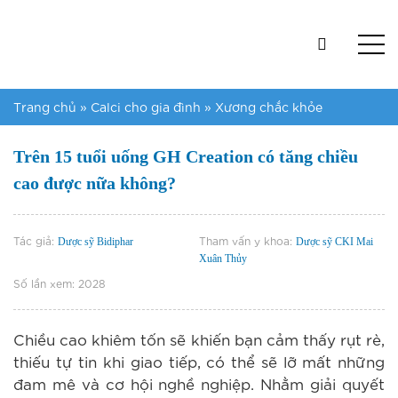
Trang chủ
»
Calci cho gia đình
»
Xương chắc khỏe
Trên 15 tuổi uống GH Creation có tăng chiều
cao được nữa không?
Tác giả:
Tham vấn y khoa:
Dược sỹ Bidiphar
Dược sỹ CKI Mai
Xuân Thủy
Số lần xem:
2028
Chiều cao khiêm tốn sẽ khiến bạn cảm thấy rụt rè,
thiếu tự tin khi giao tiếp, có thể sẽ lỡ mất những
đam mê và cơ hội nghề nghiệp. Nhằm giải quyết