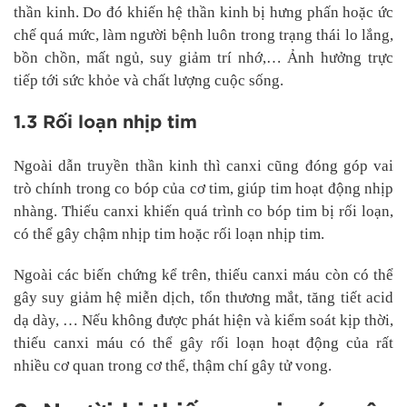
thần kinh. Do đó khiến hệ thần kinh bị hưng phấn hoặc ức
chế quá mức, làm người bệnh luôn trong trạng thái lo lắng,
bồn chồn, mất ngủ, suy giảm trí nhớ,… Ảnh hưởng trực
tiếp tới sức khỏe và chất lượng cuộc sống.
1.3 Rối loạn nhịp tim
Ngoài dẫn truyền thần kinh thì canxi cũng đóng góp vai
trò chính trong co bóp của cơ tim, giúp tim hoạt động nhịp
nhàng. Thiếu canxi khiến quá trình co bóp tim bị rối loạn,
có thể gây chậm nhịp tim hoặc rối loạn nhịp tim.
Ngoài các biến chứng kể trên, thiếu canxi máu còn có thể
gây suy giảm hệ miễn dịch, tổn thương mắt, tăng tiết acid
dạ dày, … Nếu không được phát hiện và kiểm soát kịp thời,
thiếu canxi máu có thể gây rối loạn hoạt động của rất
nhiều cơ quan trong cơ thể, thậm chí gây tử vong.