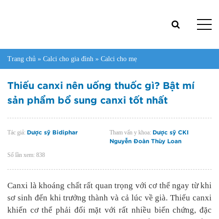
Trang chủ
»
Calci cho gia đình
»
Calci cho mẹ
Thiếu canxi nên uống thuốc gì? Bật mí
sản phẩm bổ sung canxi tốt nhất
Tác giả:
Tham vấn y khoa:
Dược sỹ Bidiphar
Dược sỹ CKI
Nguyễn Đoàn Thùy Loan
Số lần xem:
838
Canxi là khoáng chất rất quan trọng với cơ thể ngay từ khi
sơ sinh đến khi trưởng thành và cả lúc về già. Thiếu canxi
khiến cơ thể phải đối mặt với rất nhiều biến chứng, đặc