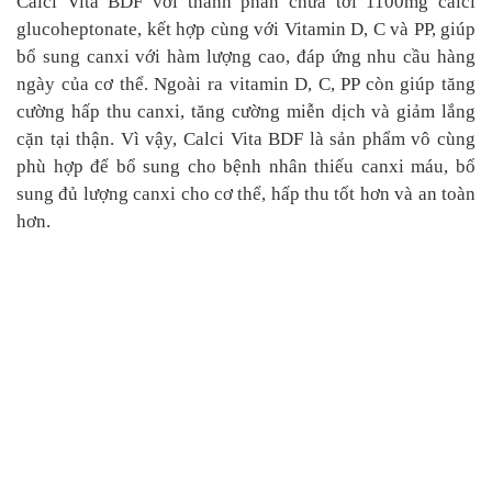
Calci Vita BDF với thành phần chứa tới 1100mg calci
glucoheptonate, kết hợp cùng với Vitamin D, C và PP, giúp
bổ sung canxi với hàm lượng cao, đáp ứng nhu cầu hàng
ngày của cơ thể. Ngoài ra vitamin D, C, PP còn giúp tăng
cường hấp thu canxi, tăng cường miễn dịch và giảm lắng
cặn tại thận. Vì vậy, Calci Vita BDF là sản phẩm vô cùng
phù hợp để bổ sung cho bệnh nhân thiếu canxi máu, bổ
sung đủ lượng canxi cho cơ thể, hấp thu tốt hơn và an toàn
hơn.