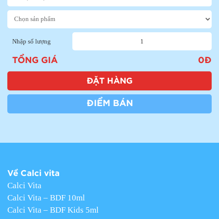
Nhập số lượng
TỔNG GIÁ
0
Đ
ĐẶT HÀNG
ĐIỂM BÁN
Về Calci vita
Calci Vita
Calci Vita – BDF 10ml
Calci Vita – BDF Kids 5ml