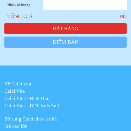
Nhập số lượng
TỔNG GIÁ
0
Đ
ĐẶT HÀNG
ĐIỂM BÁN
Về Calci vita
Calci Vita
Calci Vita – BDF 10ml
Calci Vita – BDF Kids 5ml
Bổ sung Calci cho cả nhà
Trẻ cao lớn