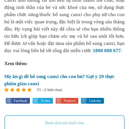
Canxi ảnh hưởng rất lớn đến sự hình thành thể chất, hoạt
động tinh thần của bé và sức khoẻ của mẹ, sử dụng thực
phẩm chức năng/thuốc bổ sung canxi cho phụ nữ cho con
bú là một việc quan trọng, đặc biệt là trong vòng sáu tháng
đầu. Hy vọng bài viết này đã chia sẻ cho bạn nhiều thông
tin hữu ích giúp bạn chăm sóc mẹ và bé sau sinh tốt hơn.
Để được tư vấn hoặc đặt mua sản phẩm bổ sung canxi, bạn
đọc vui lòng liên hệ tới tổng đài miễn cước
1800 888 677
.
Xem thêm:
Mẹ ăn gì để bổ sung canxi cho con bú? Gợi ý 20 thực
phẩm giàu canxi
5/5 - (1 bình chọn)
Facebook
Twitter
Pinterest
Linkedin
Danh sách nhà thuốc bán