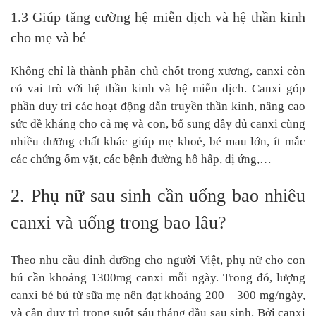
1.3 Giúp tăng cường hệ miễn dịch và hệ thần kinh
cho mẹ và bé
Không chỉ là thành phần chủ chốt trong xương, canxi còn
có vai trò với hệ thần kinh và hệ miễn dịch. Canxi góp
phần duy trì các hoạt động dẫn truyền thần kinh, nâng cao
sức đề kháng cho cả mẹ và con, bổ sung đầy đủ canxi cùng
nhiều dưỡng chất khác giúp mẹ khoẻ, bé mau lớn, ít mắc
các chứng ốm vặt, các bệnh đường hô hấp, dị ứng,…
2. Phụ nữ sau sinh cần uống bao nhiêu
canxi và uống trong bao lâu?
Theo nhu cầu dinh dưỡng cho người Việt, phụ nữ cho con
bú cần khoảng 1300mg canxi mỗi ngày. Trong đó, lượng
canxi bé bú từ sữa mẹ nên đạt khoảng 200 – 300 mg/ngày,
và cần duy trì trong suốt sáu tháng đầu sau sinh. Bởi canxi