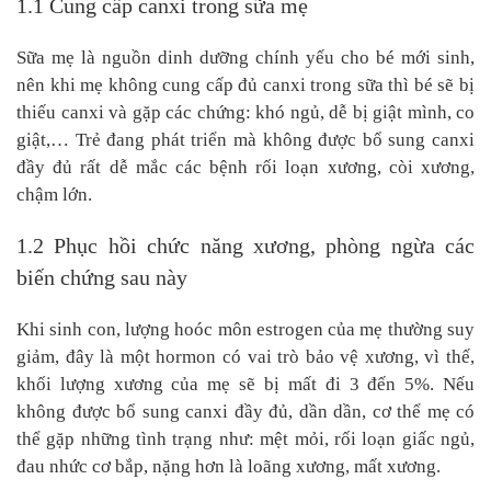
1.1 Cung cấp canxi trong sữa mẹ
Sữa mẹ là nguồn dinh dưỡng chính yếu cho bé mới sinh,
nên khi mẹ không cung cấp đủ canxi trong sữa thì bé sẽ bị
thiếu canxi và gặp các chứng: khó ngủ, dễ bị giật mình, co
giật,… Trẻ đang phát triển mà không được bổ sung canxi
đầy đủ rất dễ mắc các bệnh rối loạn xương, còi xương,
chậm lớn.
1.2 Phục hồi chức năng xương, phòng ngừa các
biến chứng sau này
Khi sinh con, lượng hoóc môn estrogen của mẹ thường suy
giảm, đây là một hormon có vai trò bảo vệ xương, vì thế,
khối lượng xương của mẹ sẽ bị mất đi 3 đến 5%. Nếu
không được bổ sung canxi đầy đủ, dần dần, cơ thể mẹ có
thể gặp những tình trạng như: mệt mỏi, rối loạn giấc ngủ,
đau nhức cơ bắp, nặng hơn là loãng xương, mất xương.