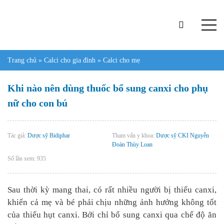
Trang chủ
»
Calci cho gia đình
»
Calci cho mẹ
Khi nào nên dùng thuốc bổ sung canxi cho phụ
nữ cho con bú
Tác giả:
Dược sỹ Bidiphar
Tham vấn y khoa:
Dược sỹ CKI Nguyễn
Đoàn Thùy Loan
Số lần xem:
935
Sau thời kỳ mang thai, có rất nhiều người bị thiếu canxi,
khiến cả mẹ và bé phải chịu những ảnh hưởng không tốt
của thiếu hụt canxi. Bởi chỉ bổ sung canxi qua chế độ ăn