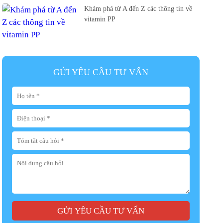
Khám phá từ A đến Z các thông tin về
vitamin PP
GỬI YÊU CẦU TƯ VẤN
GỬI YÊU CẦU TƯ VẤN