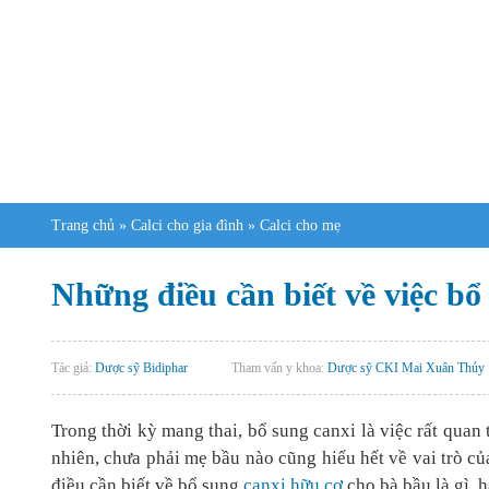
Trang chủ
»
Calci cho gia đình
»
Calci cho mẹ
Những điều cần biết về việc bổ
Tác giả:
Dược sỹ Bidiphar
Tham vấn y khoa:
Dược sỹ CKI Mai Xuân Thủy
Trong thời kỳ mang thai, bổ sung canxi là việc rất quan 
nhiên, chưa phải mẹ bầu nào cũng hiểu hết về vai trò c
điều cần biết về bổ sung
canxi hữu cơ
cho bà bầu là gì, 