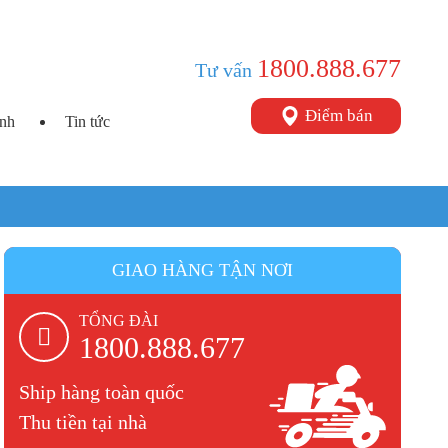
1800.888.677
Tư vấn
Điểm bán
ình
Tin tức
GIAO HÀNG TẬN NƠI
TỔNG ĐÀI
1800.888.677
Ship hàng toàn quốc
Thu tiền tại nhà