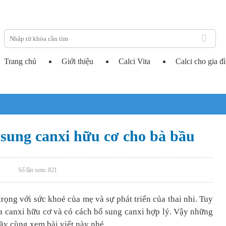
Trang chủ
Giới thiệu
Calci Vita
Calci cho gia đ
 sung canxi hữu cơ cho bà bầu
Số lần xem:
821
trọng với sức khoẻ của mẹ và sự phát triển của thai nhi. Tuy
ủa canxi hữu cơ và có cách bổ sung canxi hợp lý. Vậy những
hãy cùng xem bài viết này nhé.