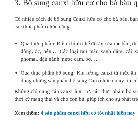
3. Bổ sung canxi hữu cơ cho bà bầu 
Có nhiều cách để bổ sung Canxi hữu cơ cho bà bầu, bạn
các thực phẩm chức năng.
Qua thực phẩm: Điều chỉnh chế độ ăn của mẹ bầu, thê
đồng, ốc, hến,… Các loại rau màu xanh đậm: cải xa
phomai, đậu nành, nước cam, bơ,…
Qua thực phẩm bổ sung: Khi lượng canxi từ thức ăn
dụng những sản phẩm bổ sung Canxi hữu cơ uy tín có 
Không chỉ cung cấp canxi hữu cơ, các thực phẩm bổ su
thời kỳ mang thai và cho con bú, giúp ích cho sự phát tr
Xem thêm:
4 sản phẩm canxi hữu cơ tốt nhất hiện nay