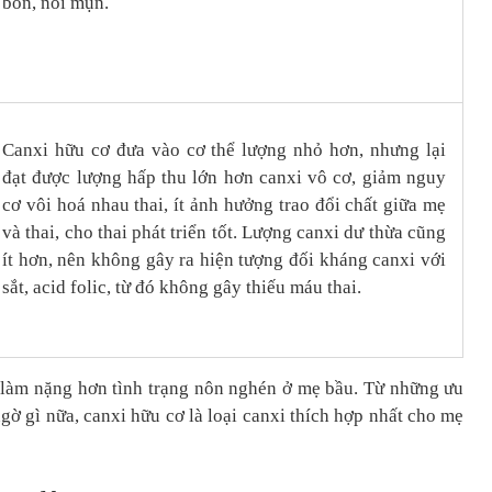
bón, nổi mụn.
Canxi hữu cơ đưa vào cơ thể lượng nhỏ hơn, nhưng lại
đạt được lượng hấp thu lớn hơn canxi vô cơ, giảm nguy
cơ vôi hoá nhau thai, ít ảnh hưởng trao đổi chất giữa mẹ
và thai, cho thai phát triển tốt. Lượng canxi dư thừa cũng
ít hơn, nên không gây ra hiện tượng đối kháng canxi với
sắt, acid folic, từ đó không gây thiếu máu thai.
, làm nặng hơn tình trạng nôn nghén ở mẹ bầu. Từ những ưu
gờ gì nữa, canxi hữu cơ là loại canxi thích hợp nhất cho mẹ