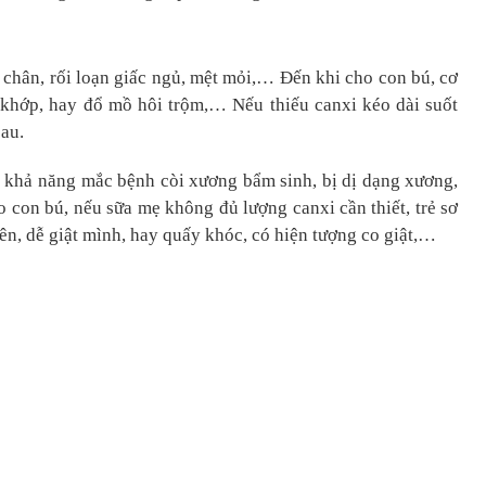
 chân, rối loạn giấc ngủ, mệt mỏi,… Đến khi cho con bú, cơ
 khớp, hay đổ mồ hôi trộm,… Nếu thiếu canxi kéo dài suốt
sau.
ó khả năng mắc bệnh còi xương bẩm sinh, bị dị dạng xương,
 con bú, nếu sữa mẹ không đủ lượng canxi cần thiết, trẻ sơ
ên, dễ giật mình, hay quấy khóc, có hiện tượng co giật,…